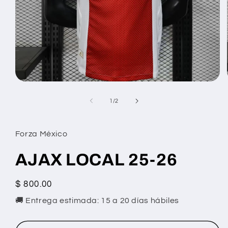
Abrir
elemento
multimedia
de
1
/
2
1
en
una
ventana
Forza México
modal
AJAX LOCAL 25-26
Precio
$ 800.00
habitual
🚚 Entrega estimada: 15 a 20 días hábiles