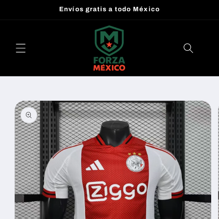
Ir
Envíos gratis a todo México
directamente
al contenido
Ir
directamente
a la
información
del producto