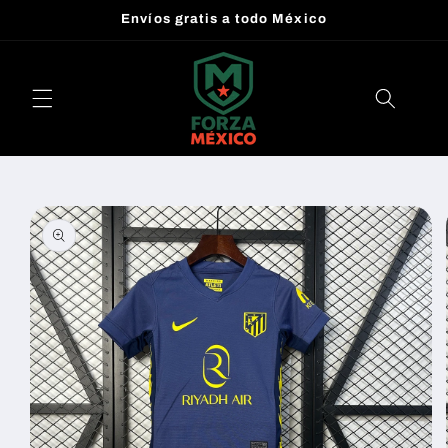
Ir
Envíos gratis a todo México
directamente
al contenido
Ir
directamente
a la
información
del producto