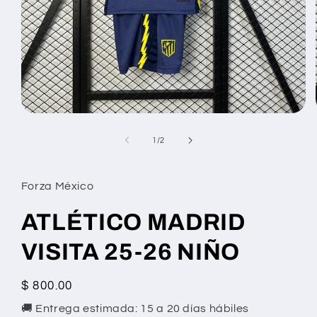
Abrir
elemento
multimedia
de
1
/
2
1
en
una
ventana
Forza México
modal
ATLÉTICO MADRID
VISITA 25-26 NIÑO
Precio
$ 800.00
habitual
🚚 Entrega estimada: 15 a 20 días hábiles