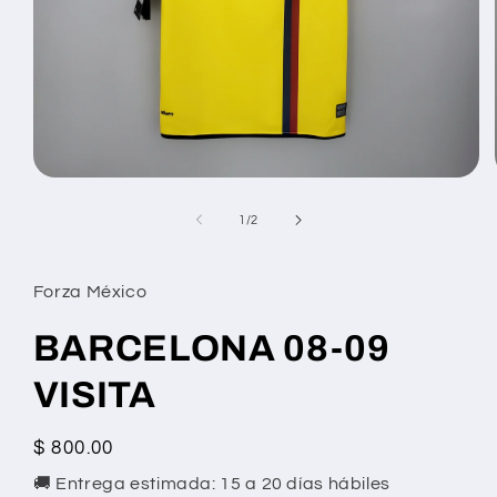
Abrir
elemento
multimedia
de
1
/
2
1
en
una
ventana
Forza México
modal
BARCELONA 08-09
VISITA
Precio
$ 800.00
habitual
🚚 Entrega estimada: 15 a 20 días hábiles