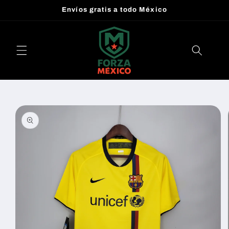
Ir
Envíos gratis a todo México
directamente
al contenido
Ir
directamente
a la
información
del producto