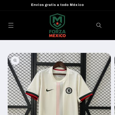
Ir
Envíos gratis a todo México
directamente
al contenido
Ir
directamente
a la
información
del producto