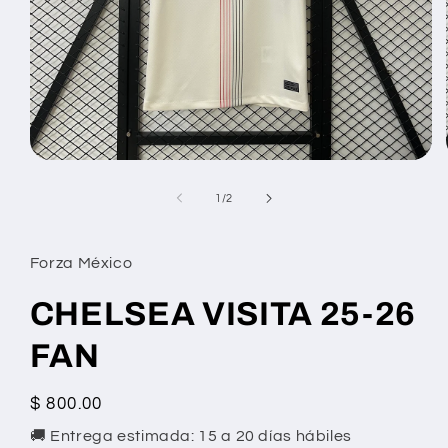
Abrir
elemento
multimedia
de
1
/
2
1
en
una
ventana
Forza México
modal
CHELSEA VISITA 25-26
FAN
Precio
$ 800.00
habitual
🚚 Entrega estimada: 15 a 20 días hábiles