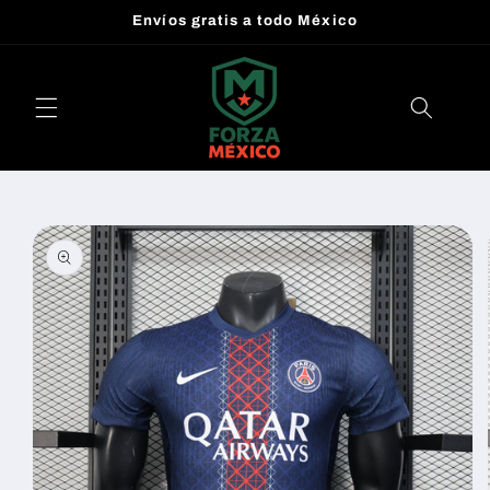
Ir
Envíos gratis a todo México
directamente
al contenido
Ir
directamente
a la
información
del producto