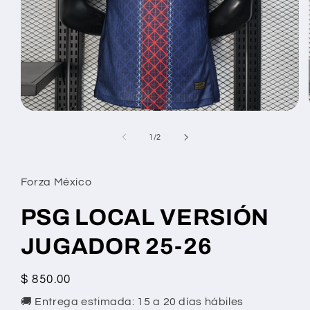
Abrir
elemento
multimedia
de
1
/
2
1
en
una
ventana
Forza México
modal
PSG LOCAL VERSIÓN
JUGADOR 25-26
Precio
$ 850.00
habitual
🚚 Entrega estimada: 15 a 20 días hábiles