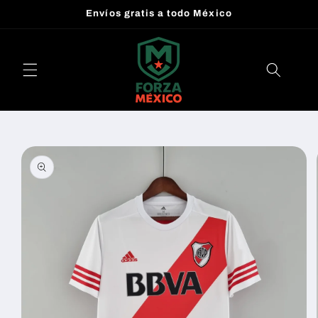
Ir
Envíos gratis a todo México
directamente
al contenido
Ir
directamente
a la
información
del producto