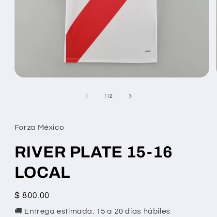
Abrir
elemento
multimedia
de
1
/
2
1
en
una
ventana
Forza México
modal
RIVER PLATE 15-16
LOCAL
Precio
$ 800.00
habitual
🚚 Entrega estimada: 15 a 20 días hábiles